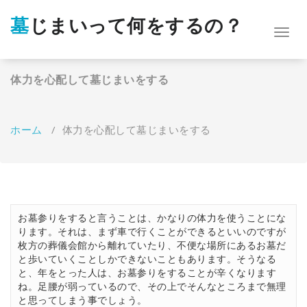
コ
ン
墓じまいって何をするの？
Toggl
テ
navig
ン
ツ
へ
体力を心配して墓じまいをする
ス
キ
ッ
ホーム
/
体力を心配して墓じまいをする
プ
お墓参りをすると言うことは、かなりの体力を使うことにな
ります。それは、まず車で行くことができるといいのですが
枚方の葬儀会館から離れていたり、不便な場所にあるお墓だ
と歩いていくことしかできないこともあります。そうなる
と、年をとった人は、お墓参りをすることが辛くなります
ね。足腰が弱っているので、その上でそんなところまで無理
と思ってしまう事でしょう。